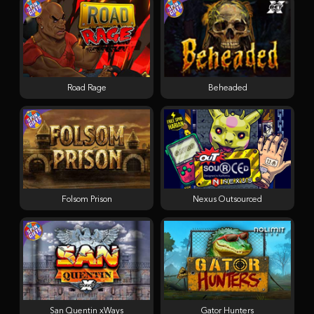
Road Rage
Beheaded
Folsom Prison
Nexus Outsourced
San Quentin xWays
Gator Hunters