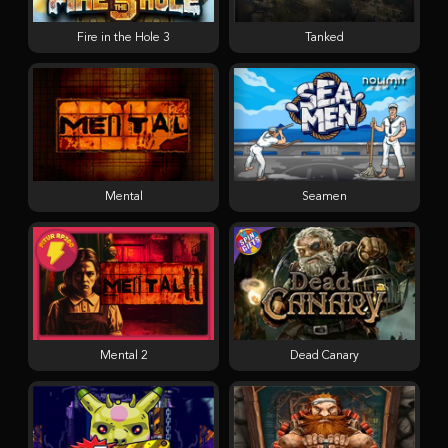
Fire in the Hole 3
Tanked
Mental
Seamen
Mental 2
Dead Canary