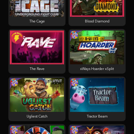
The Cage
Blood Diamond
The Rave
xWays Hoarder xSplit
Ugliest Catch
Tractor Beam