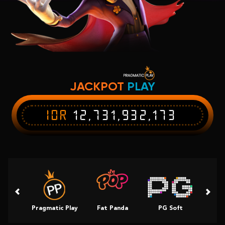
JACKPOT
PLAY
IDR
12,731,932,292
Pragmatic Play
Fat Panda
PG Soft
Slot