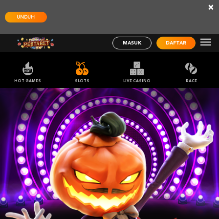
×
UNDUH
MASUK
DAFTAR
HOT GAMES
SLOTS
LIVE CASINO
RACE