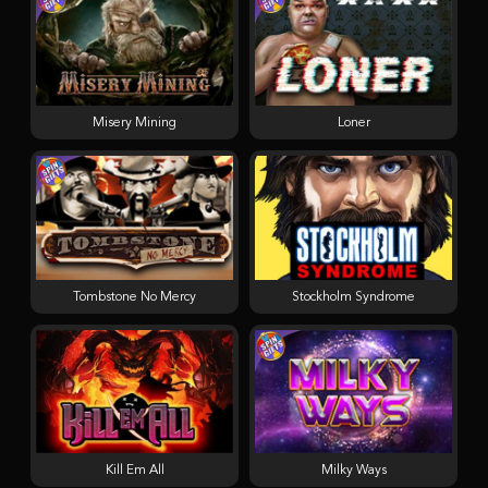
Misery Mining
Loner
Tombstone No Mercy
Stockholm Syndrome
Kill Em All
Milky Ways