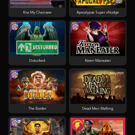
Kiss My Chainsaw
Apocalypse Super xNudge
Disturbed
Karen Maneater
The Border
Dead Men Walking