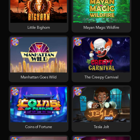
Little Bighorn
Mayan Magic Wildfire
Manhattan Goes Wild
The Creepy Carnival
Coins of Fortune
Tesla Jolt