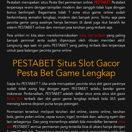
Pestabet merupakan situs Pesta Bet permainan online
PESTABET
Pestabet
terpercaya resmi dengan tampilan modern dan canggih tidak lupa dengan
bonus berlimpah. Bagaimana tidak ? zona situs game online sudah
berkembang semakin lengkap, modern dan banyak jenis. Tentu saja para
pecinta game yang awalnya hanya bermain di darat juga ikut beralih ke
sistem PESTABET online dan mencari jasa taruhan yang terbaik saja.
Para artikel ini kita akan merekomendasikan
zona slot terbaik
yang paling
banyak peminat serta sudah dipercayai oleh ribuan member aktif.
Langsung saja saat ini yaitu PESTABET yang paling terbaik dan terpercaya
untuk para kalangan pecinta game online.
PESTABET Situs Slot Gacor
Pesta Bet Game Lengkap
Siapa itu PESTABET ? Jika anda merupakan pecinta situs slot gacor pastinya
sudah tidak asing lagi dengan agen PESTABET selaku bandar game
indonesia. Perkenalkan, PESTABET adalah daftar situs zona situs slot gacor
Pesta Bet
terbaik dan slot gacor game lengkap terbaik bola 365 pasti
menang karena deposit pulsa tanpa potongan.
Permainan tersebut meliputi taruhan slot online, casino online, taruhan
bola, game poker online, capsa susun, togel, tembak ikan, sabung ayam dan
lain sebagainya. Dan yang menariknya adalah bila mendaftar bersama
situs
slot
PESTABET semua permainan yang tersedia bisa di akses hanya dengan