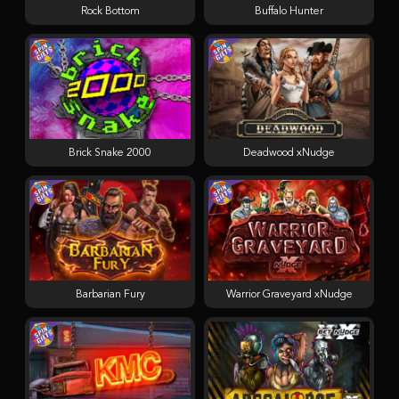
Rock Bottom
Buffalo Hunter
Brick Snake 2000
Deadwood xNudge
Barbarian Fury
Warrior Graveyard xNudge