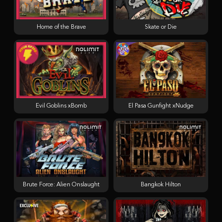
Home of the Brave
Skate or Die
Evil Goblins xBomb
El Pasa Gunfight xNudge
Brute Force: Alien Onslaught
Bangkok Hilton