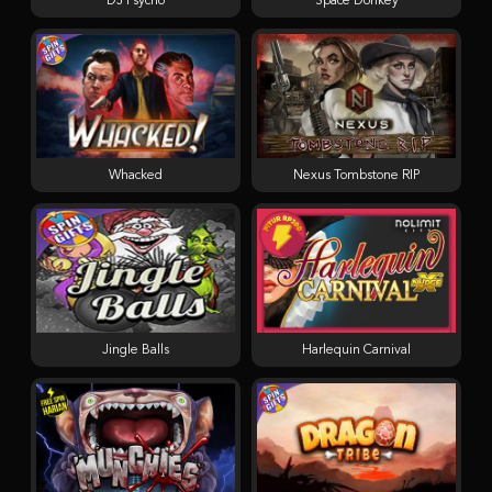
DJ Psycho
Space Donkey
Whacked
Nexus Tombstone RIP
Jingle Balls
Harlequin Carnival