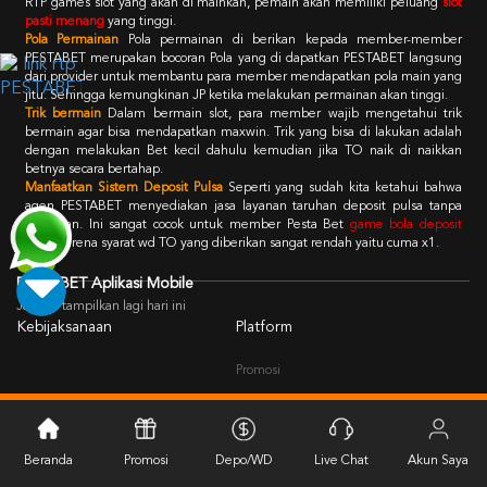
RTP games slot yang akan di mainkan, pemain akan memiliki peluang
slot
pasti menang
yang tinggi.
Pola Permainan
Pola permainan di berikan kepada member-member
PESTABET merupakan bocoran Pola yang di dapatkan PESTABET langsung
dari provider untuk membantu para member mendapatkan pola main yang
jitu. Sehingga kemungkinan JP ketika melakukan permainan akan tinggi.
Trik bermain
Dalam bermain slot, para member wajib mengetahui trik
bermain agar bisa mendapatkan maxwin. Trik yang bisa di lakukan adalah
dengan melakukan Bet kecil dahulu kemudian jika TO naik di naikkan
betnya secara bertahap.
Manfaatkan Sistem Deposit Pulsa
Seperti yang sudah kita ketahui bahwa
agen PESTABET menyediakan jasa layanan taruhan deposit pulsa tanpa
potongan. Ini sangat cocok untuk member Pesta Bet
game bola deposit
pulsa
karena syarat wd TO yang diberikan sangat rendah yaitu cuma x1.
PESTABET Aplikasi Mobile
Jangan tampilkan lagi hari ini
Kebijaksanaan
Platform
Promosi
Loyalty
Beranda
Promosi
Depo/WD
Live Chat
Akun Saya
Kategori
Dukungan