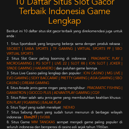
10 Daftar Situs Slot Gacor
Terbaik Indonesia Game
Lengkap
Berikut ini 10 daftar situs slot gacor terbaik yang direkomendasi juga untuk
anda :
1. Situs Sportsbook yang langsung bekerja sama dengan produk raksasa :
SBOBET | SABA SPORTS | TF GAMING | VIRTUAL SPORTS PP | SBO
VIRTUAL SPORTS
2. Situs Slot Gacor paling booming di indonesia :
PRAGMATIC PLAY |
MICROGAMING | PG SOFT | LIVE 22 | SLOT 88 | ION SLOT | JOKER |
SPADE GAMING | HABANERO |
dan puluhan game lainnya.
3. Situs Live Casino paling lengkap dan populer :
ION CASINO | MG LIVE |
EVO GAMING | SEXY BACCARAT | PRETTY GAMING | ASIA GAMING | SBO
CASINO | DREAM GAMING
4. Situs Arcade jenis game ringan yang menghibur :
PRAGMATIC FISHING |
GAMATRON | GIOCCO PLUS | ADVANTPLAY GAMING | CQ9
5. Situs Poker salah satu jenis game yang membutuhkan keahlian khusus :
IDN PLAY | 9GAMING | BALAK PLAY
6. Situs Togel yang sudah merakyat :
NEX4D
7. Situs Sabung Ayam yang sudah turun menurun di berbagai wilayah
indonesia :
Ehm297
| SV388
8. Situs Game
MM TANGKAS
sempat menjadi game paling populer di
seluruh indonesia dan beroperasi di casino asli sejak tahun 1960an.