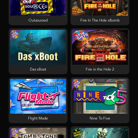
Outsourced
Fire In The Hole xBomb
Das xBoot
Fire in the Hole 2
Flight Mode
Nine To Five