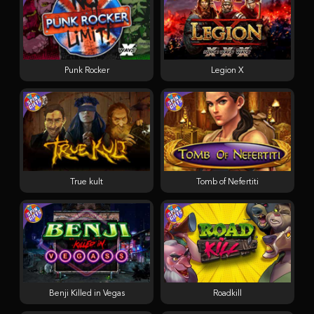
Punk Rocker
Legion X
True kult
Tomb of Nefertiti
Benji Killed in Vegas
Roadkill