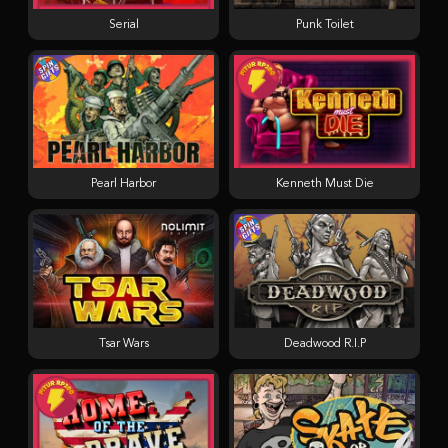
Serial
Punk Toilet
Pearl Harbor
Kenneth Must Die
Tsar Wars
Deadwood R.I.P