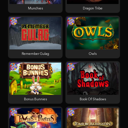
Munchies
Dragon Tribe
Remember Gulag
Owls
Bonus Bunnies
Book Of Shadows