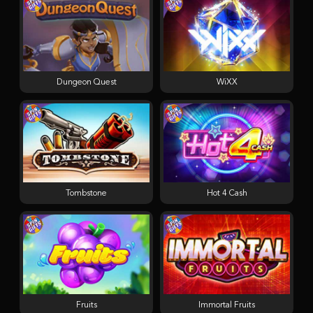
Dungeon Quest
WiXX
Tombstone
Hot 4 Cash
Fruits
Immortal Fruits