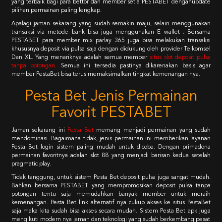
yang terbaik bagi para bettor dan member setia PESTABET denganupdate
pilihan permainan paling lengkap.
Apalagi jaman sekarang yang sudah semakin maju, selain menggunakan
transaksi via metode bank bisa juga menggunakan E wallet . Bersama
PESTABET para member mix parlay 365 juga bisa melakukan transaksi
khususnya deposit via pulsa saja dengan didukung oleh provider Telkomsel
Dan XL. Yang menariknya adalah semua member
situs slot deposit pulsa
tanpa potongan
.
Semua ini tersedia pastinya dikarenakan basis agar
member PestaBet bisa terus memaksimalkan tingkat kemenangan nya.
Pesta Bet Jenis Permainan
Favorit PESTABET
Jaman sekarang ini
Pesta Bet
memang menjadi permainan yang sudah
mendominasi. Bagaimana tidak, jenis permainan ini memberikan layanan
Pesta Bet login sistem paling mudah untuk dicoba. Dengan primadona
permainan favoritnya adalah slot 88 yang menjadi barisan kedua setelah
pragmatic play.
Tidak tanggung, untuk sistem Pesta Bet deposit pulsa juga sangat mudah.
Bahkan bersama PESTABET yang mempromosikan deposit pulsa tanpa
potongan tentu saja memudahkan banyak member untuk meraih
kemenangan. Pesta Bet link alternatif nya cukup akses ke situs PestaBet
saja maka kita sudah bisa akses secara mudah. Sistem Pesta Bet apk juga
mengikuti modern nya jaman dan teknologi yang sudah berkembang pesat