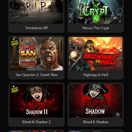
Tombstone RIP
Nexus The Crypt
San Quentin 2: Death Row
Highway to Hell
Blood & Shadow 2
Blood & Shadow