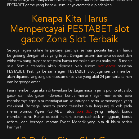
1 user ID saja loh. Tanpa harus repot lagi serta untuk pemindahan saldo dari
PESTABET game yang berlaku semuanya otomatis dipindahkan.
Kenapa Kita Harus
Mempercayai PESTABET slot
gacor Zona Slot Terbaik
Sebagai agen online terpercaya pastinya semua pecinta taruhan harus
bergabung dengan situs yang tepat. Dengan sistem transaksi deposit dan
withdraw yang super cepat yaitu hanya memakan waktu maksimal 5 menit
saja. Semua transaksi akan diproses oleh sistem
slot gacor
bersama
PESTABET. Pastinya bersama agen PESTABET Slot juga semua member
akan dipandu langsung oleh costumer service yang aktif 24 jam serta ramah
dan berpengalaman.
Para member juga akan di tawarkan berbagai macam jenis promo situs slot
gacor dan slot gacor indonesia bonus menarik agar membantu para
membernya agar bisa mendapatkan keuntungan serta kemenangan yang
maksimal. Berbagai macam promo tersebut bisa langsung di cek pada
menu promosi Agen PESTABET situs
bola 365
yang meliputi bonus
member baru. Bonus deposit harian, bonus cashback mingguan, bonus
refferal, dan berbagai macam Event Menarik yang bisa di klaim setiap
harinya !