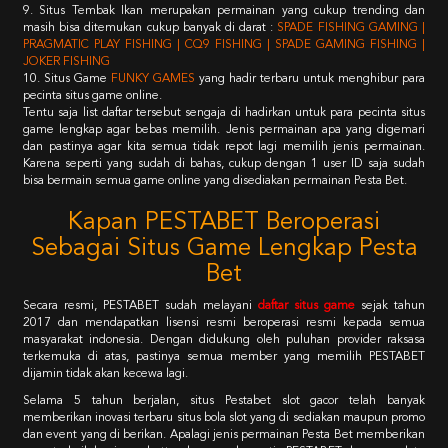
9. Situs Tembak Ikan merupakan permainan yang cukup trending dan
masih bisa ditemukan cukup banyak di darat :
SPADE FISHING GAMING |
PRAGMATIC PLAY FISHING | CQ9 FISHING | SPADE GAMING FISHING |
JOKER FISHING
10. Situs Game
FUNKY GAMES
yang hadir terbaru untuk menghibur para
pecinta situs game online.
Tentu saja list daftar tersebut sengaja di hadirkan untuk para pecinta situs
game lengkap agar bebas memilih. Jenis permainan apa yang digemari
dan pastinya agar kita semua tidak repot lagi memilih jenis permainan.
Karena seperti yang sudah di bahas, cukup dengan 1 user ID saja sudah
bisa bermain semua game online yang disediakan permainan Pesta Bet.
Kapan PESTABET Beroperasi
Sebagai Situs Game Lengkap Pesta
Bet
Secara resmi, PESTABET sudah melayani
daftar situs game
sejak tahun
2017 dan mendapatkan lisensi resmi beroperasi resmi kepada semua
masyarakat indonesia. Dengan didukung oleh puluhan provider raksasa
terkemuka di atas, pastinya semua member yang memilih PESTABET
dijamin tidak akan kecewa lagi.
Selama 5 tahun berjalan, situs Pestabet slot gacor telah banyak
memberikan inovasi terbaru situs bola slot yang di sediakan maupun promo
dan event yang di berikan. Apalagi jenis permainan Pesta Bet memberikan