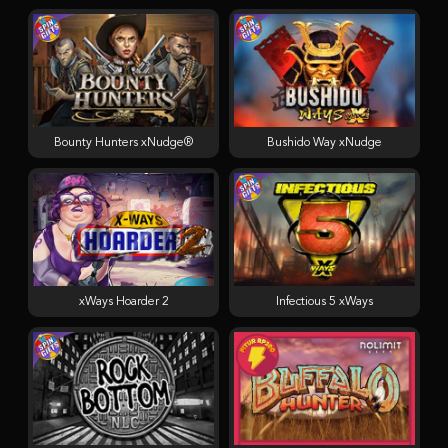
Bounty Hunters xNudge®
Bushido Way xNudge
xWays Hoarder 2
Infectious 5 xWays