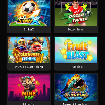
StrikerX
Soccer Striker
WD Gold Blast Fishing
Fruit Blast
Mine Pop
Nexus Golden Tyrant