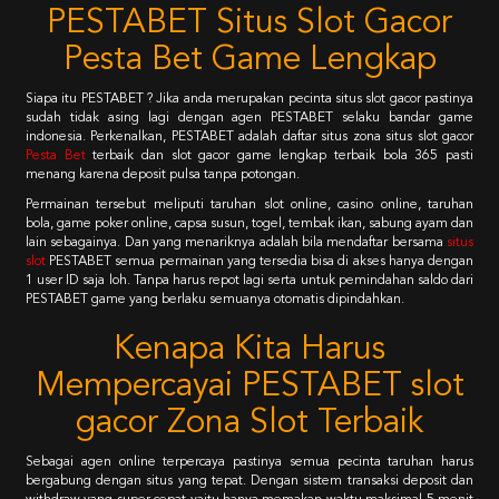
PESTABET Situs Slot Gacor
Pesta Bet Game Lengkap
Siapa itu PESTABET ? Jika anda merupakan pecinta situs slot gacor pastinya
sudah tidak asing lagi dengan agen PESTABET selaku bandar game
indonesia. Perkenalkan, PESTABET adalah daftar situs zona situs slot gacor
Pesta Bet
terbaik dan slot gacor game lengkap terbaik bola 365 pasti
menang karena deposit pulsa tanpa potongan.
Permainan tersebut meliputi taruhan slot online, casino online, taruhan
bola, game poker online, capsa susun, togel, tembak ikan, sabung ayam dan
lain sebagainya. Dan yang menariknya adalah bila mendaftar bersama
situs
slot
PESTABET semua permainan yang tersedia bisa di akses hanya dengan
1 user ID saja loh. Tanpa harus repot lagi serta untuk pemindahan saldo dari
PESTABET game yang berlaku semuanya otomatis dipindahkan.
Kenapa Kita Harus
Mempercayai PESTABET slot
gacor Zona Slot Terbaik
Sebagai agen online terpercaya pastinya semua pecinta taruhan harus
bergabung dengan situs yang tepat. Dengan sistem transaksi deposit dan