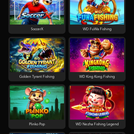
SoccerX
WD FuWa Fishing
Golden Tyrant Fishing
WD King Kong Fishing
Plinko Pop
WD Nezha Fishing Legend