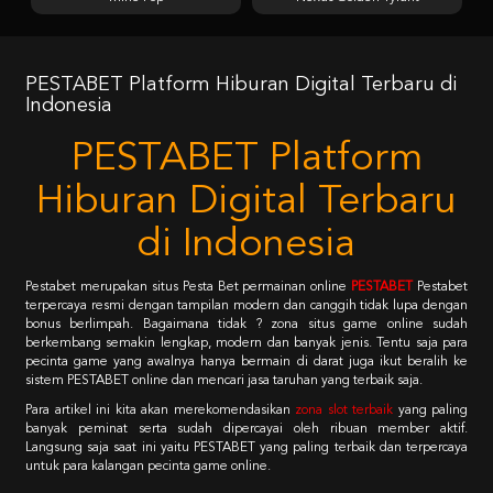
PESTABET Platform Hiburan Digital Terbaru di
Indonesia
PESTABET Platform
Hiburan Digital Terbaru
di Indonesia
Pestabet merupakan situs Pesta Bet permainan online
PESTABET
Pestabet
terpercaya resmi dengan tampilan modern dan canggih tidak lupa dengan
bonus berlimpah. Bagaimana tidak ? zona situs game online sudah
berkembang semakin lengkap, modern dan banyak jenis. Tentu saja para
pecinta game yang awalnya hanya bermain di darat juga ikut beralih ke
sistem PESTABET online dan mencari jasa taruhan yang terbaik saja.
Para artikel ini kita akan merekomendasikan
zona slot terbaik
yang paling
banyak peminat serta sudah dipercayai oleh ribuan member aktif.
Langsung saja saat ini yaitu PESTABET yang paling terbaik dan terpercaya
untuk para kalangan pecinta game online.